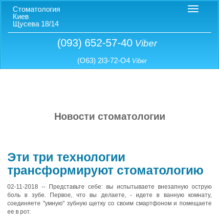
Cтоматология
Киев
Щусева 18/14
(093) 652-57-40
Viber
(O63) 2I3-72-O4
Viber
Новости стоматологии
Эти три технологии
трансформируют стоматологию
02-11-2018
-- Представьте себе: вы испытываете внезапную острую
боль в зубе. Первое, что вы делаете, - идете в ванную комнату,
соединяете "умную" зубную щетку со своим смартфоном и помещаете
ее в рот.