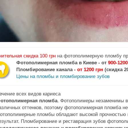
ительная скидка 100 грн
на фотополимерную пломбу пр
Фотополимерная пломба в Киеве - от
900-1200
Пломбирование канала -
от 1200 грн
(скидка 2
Цены на пломбы и пломбирование зубов
ечение всех видов кариеса
отополимерная пломба
. Фотополимеры незаменимы в
азличных оттенков, поэтому фотополимерная пломба не
отополимерные пломбы обладают высокой прочностью и
езультат. Пломбирование и реставрация зубов фотопол