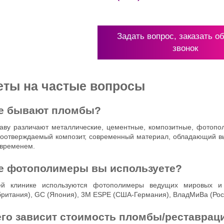
Задать вопрос, заказать о
звонок
еты на частые вопросы
е бывают пломбы?
аву различают металлические, цементные, композитные, фотоп
тоотверждаемый композит, современный материал, обладающий в
 временем.
е фотополимеры вы используете?
й клинике используются фотополимеры ведущих мировых и о
ритания), GC (Япония), 3M ESPE (США-Германия), ВладМиВа (Росс
его зависит стоимость пломбы/реставрац