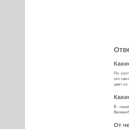
Отв
Каки
По сост
это све
цвет со
Каки
В наше
Великоб
От ч