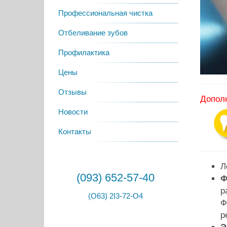
Профессиональная чистка
Отбеливание зубов
Профилактика
Цены
Отзывы
Дополн
Новости
Контакты
Л
(093) 652-57-40
Ф
р
(O63) 2I3-72-O4
Ф
р