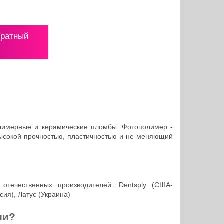
братный
олимерные и керамические пломбы. Фотополимер -
ысокой прочностью, пластичностью и не меняющий
течественных производителей: Dentsply (США-
ия), Латус (Украина)
ии?