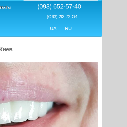
(093) 652-57-40
такты
(O63) 2I3-72-O4
UA
RU
Киев