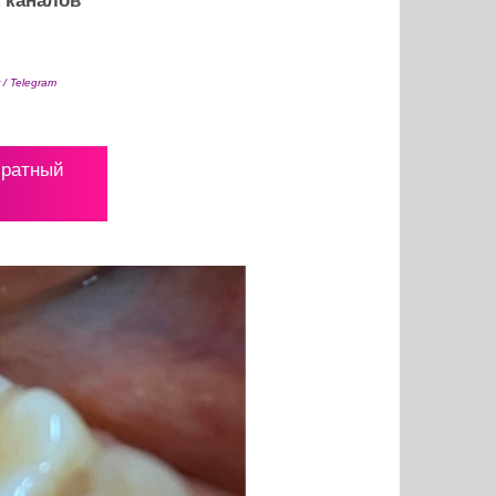
 каналов
r / Telegram
братный